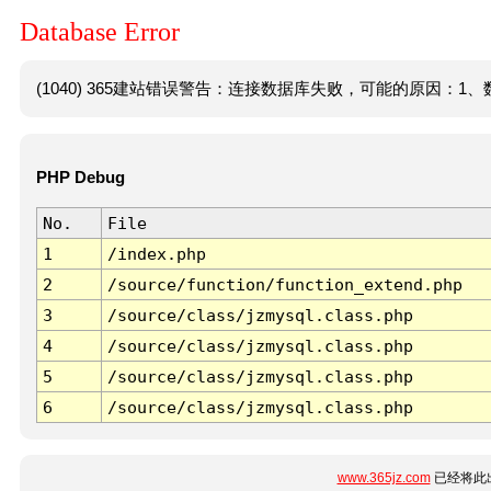
Database Error
(1040) 365建站错误警告：连接数据库失败，可能的原因：1、数
PHP Debug
No.
File
1
/index.php
2
/source/function/function_extend.php
3
/source/class/jzmysql.class.php
4
/source/class/jzmysql.class.php
5
/source/class/jzmysql.class.php
6
/source/class/jzmysql.class.php
www.365jz.com
已经将此