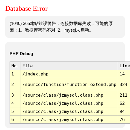
Database Error
(1040) 365建站错误警告：连接数据库失败，可能的原
因：1、数据库密码不对; 2、mysql未启动。
PHP Debug
No.
File
Line
1
/index.php
14
2
/source/function/function_extend.php
324
3
/source/class/jzmysql.class.php
211
4
/source/class/jzmysql.class.php
62
5
/source/class/jzmysql.class.php
94
6
/source/class/jzmysql.class.php
76