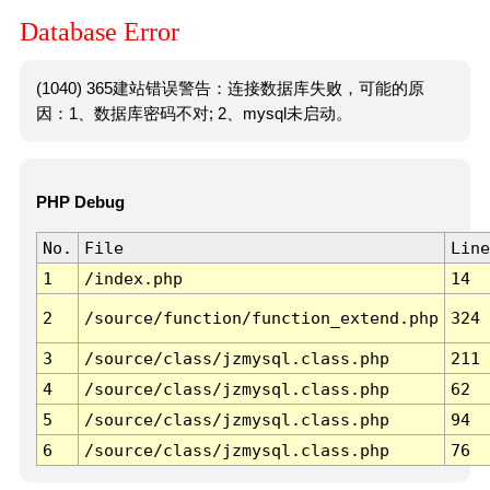
Database Error
(1040) 365建站错误警告：连接数据库失败，可能的原
因：1、数据库密码不对; 2、mysql未启动。
PHP Debug
No.
File
Line
1
/index.php
14
2
/source/function/function_extend.php
324
3
/source/class/jzmysql.class.php
211
4
/source/class/jzmysql.class.php
62
5
/source/class/jzmysql.class.php
94
6
/source/class/jzmysql.class.php
76