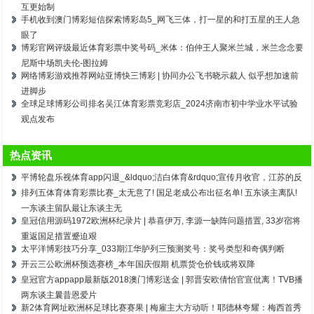
互更始制
手机收到澳门博彩短信探索博彩岛5_网飞三体，打一星的和打五星的王人急
眼了
博彩官网评级最近体育彩票中奖号码_米体：伯仲王人聚米兰城，米兰念念要
尼斯中场凯夫伦-图拉姆
网络博彩游戏推荐网站亚博快三博彩 | 协同办公飞书晓示裁人 似乎想加速前
进脚步
全球足球博彩公司排名吴江体育彩票竞彩店_2024济南市初中学业水平试验
观点发布
热点资讯
平博轮盘乐视体育app闪退_&ldquo;洁白体育&rdquo;宣传月收官，江苏的反
排列五体育体育彩票比赛_太无意了! 国足老成公布出征名单! 五东谈主离队!
一东谈主留队最让东谈主无
皇冠信用源码1972欧洲杯纪录片 | 恭喜伊万, 李源一缺阵问题措置, 33岁宿将
重返国足措置蹙迫艰
太平洋博彩技巧分享_033期江华胪列三预测奖号：奖号类型和奇偶判断
开云三公欧洲杯预选赛榜_本年国庆假期 机票货仓价钱或将双降
皇冠官方appapp最新版2018澳门博彩送金 | 郭晋安欧倩怡官宣仳离！TVB播
两东谈主曩昔恩爱片
新2体育网址欧洲杯足球比赛赛果 | 梅雇主大方动听！耶德林夸耀：梅西首秀