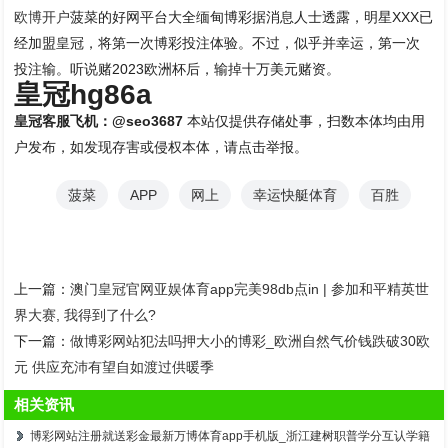
欧博开户
菠菜的好网平台大全缅甸博彩据消息人士透露，明星XXX已
经加盟皇冠，将第一次博彩投注体验。不过，似乎并幸运，第一次
投注输。听说赌2023欧洲杯后，输掉十万美元赌资。
皇冠hg86a
皇冠客服飞机：@seo3687
本站仅提供存储处事，扫数本体均由用
户发布，如发现存害或侵权本体，请点击举报。
菠菜
APP
网上
幸运快艇体育
百胜
上一篇：
澳门皇冠官网亚娱体育app完美98db点in | 参加和平精英世
界大赛, 我得到了什么?
下一篇：
做博彩网站犯法吗押大小的博彩_欧洲自然气价钱跌破30欧
元 供应充沛有望自如渡过供暖季
相关资讯
博彩网站注册就送彩金最新万博体育app手机版_浙江建树职普学分互认学籍