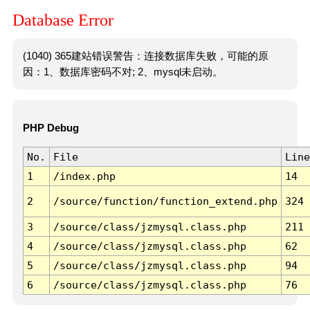
Database Error
(1040) 365建站错误警告：连接数据库失败，可能的原
因：1、数据库密码不对; 2、mysql未启动。
PHP Debug
No.
File
Line
1
/index.php
14
2
/source/function/function_extend.php
324
3
/source/class/jzmysql.class.php
211
4
/source/class/jzmysql.class.php
62
5
/source/class/jzmysql.class.php
94
6
/source/class/jzmysql.class.php
76