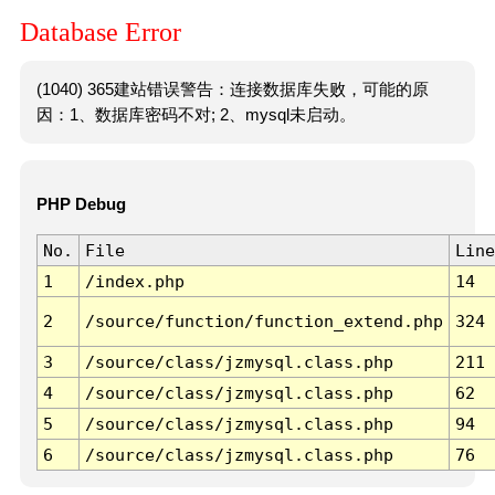
Database Error
(1040) 365建站错误警告：连接数据库失败，可能的原
因：1、数据库密码不对; 2、mysql未启动。
PHP Debug
No.
File
Line
1
/index.php
14
2
/source/function/function_extend.php
324
3
/source/class/jzmysql.class.php
211
4
/source/class/jzmysql.class.php
62
5
/source/class/jzmysql.class.php
94
6
/source/class/jzmysql.class.php
76