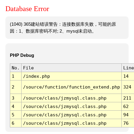
Database Error
(1040) 365建站错误警告：连接数据库失败，可能的原
因：1、数据库密码不对; 2、mysql未启动。
PHP Debug
No.
File
Line
1
/index.php
14
2
/source/function/function_extend.php
324
3
/source/class/jzmysql.class.php
211
4
/source/class/jzmysql.class.php
62
5
/source/class/jzmysql.class.php
94
6
/source/class/jzmysql.class.php
76