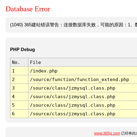
Database Error
(1040) 365建站错误警告：连接数据库失败，可能的原因：1、数
PHP Debug
No.
File
1
/index.php
2
/source/function/function_extend.php
3
/source/class/jzmysql.class.php
4
/source/class/jzmysql.class.php
5
/source/class/jzmysql.class.php
6
/source/class/jzmysql.class.php
www.365jz.com
已经将此