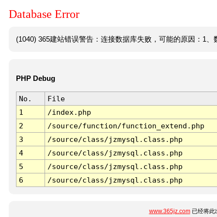
Database Error
(1040) 365建站错误警告：连接数据库失败，可能的原因：1、数
PHP Debug
No.
File
1
/index.php
2
/source/function/function_extend.php
3
/source/class/jzmysql.class.php
4
/source/class/jzmysql.class.php
5
/source/class/jzmysql.class.php
6
/source/class/jzmysql.class.php
www.365jz.com
已经将此