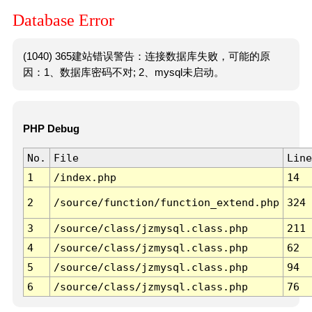
Database Error
(1040) 365建站错误警告：连接数据库失败，可能的原
因：1、数据库密码不对; 2、mysql未启动。
PHP Debug
No.
File
Line
1
/index.php
14
2
/source/function/function_extend.php
324
3
/source/class/jzmysql.class.php
211
4
/source/class/jzmysql.class.php
62
5
/source/class/jzmysql.class.php
94
6
/source/class/jzmysql.class.php
76