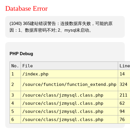
Database Error
(1040) 365建站错误警告：连接数据库失败，可能的原
因：1、数据库密码不对; 2、mysql未启动。
PHP Debug
No.
File
Line
1
/index.php
14
2
/source/function/function_extend.php
324
3
/source/class/jzmysql.class.php
211
4
/source/class/jzmysql.class.php
62
5
/source/class/jzmysql.class.php
94
6
/source/class/jzmysql.class.php
76