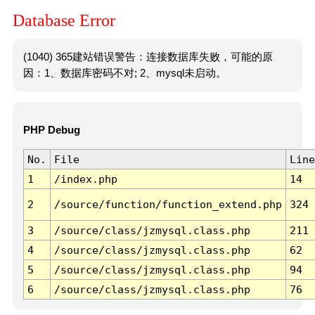
Database Error
(1040) 365建站错误警告：连接数据库失败，可能的原
因：1、数据库密码不对; 2、mysql未启动。
PHP Debug
No.
File
Line
1
/index.php
14
2
/source/function/function_extend.php
324
3
/source/class/jzmysql.class.php
211
4
/source/class/jzmysql.class.php
62
5
/source/class/jzmysql.class.php
94
6
/source/class/jzmysql.class.php
76