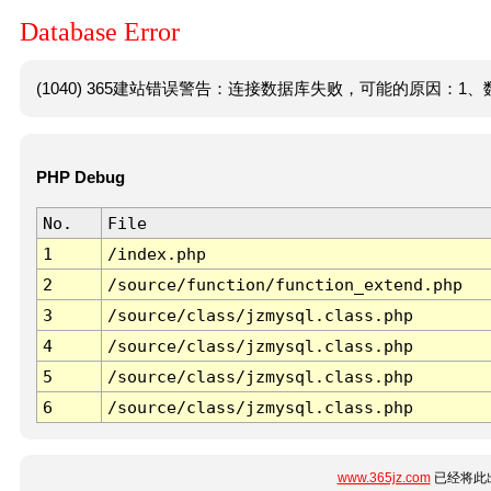
Database Error
(1040) 365建站错误警告：连接数据库失败，可能的原因：1、数
PHP Debug
No.
File
1
/index.php
2
/source/function/function_extend.php
3
/source/class/jzmysql.class.php
4
/source/class/jzmysql.class.php
5
/source/class/jzmysql.class.php
6
/source/class/jzmysql.class.php
www.365jz.com
已经将此