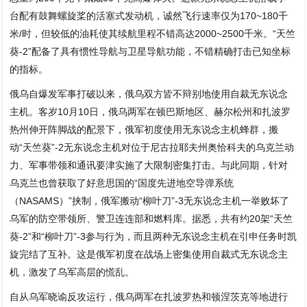
台配有鼓舞螺旋桨的活塞式发动机，诚然飞行速率仅为170~180千
米/时，但较低的油耗使其续航里程不错高达2000~2500千米。“天竺
葵-2”配备了具有惯性导航与卫星导航功能，不错精确打击已知坐标
的指标。
俄乌自爆发军事打破以来，俄乌双方皆不辩别地使用自裁无东说念
主机。客岁10月10日，俄乌两军在顿巴斯地区、赫尔松州和扎波罗
热州伸开阵脚战的配景下，俄军初度使用无东说念主机蜂群，搬
动“天竺葵”-2无东说念主机对位于尼古拉耶夫州奥恰科夫的乌克兰动
力、军事带领和通讯要津实施了大限制密集打击。与此同期，针对
乌克兰也曾获取了好意思国的“国度先进地空导弹系统
（NASAMS）”挟制，俄军搬动“柳叶刀”-3无东说念主机一举败坏了
乌军的防空带领所、警卫连连部和燃料库。据悉，共有约20架“天竺
葵-2”和“柳叶刀”-3参与行为，而且两种无东说念主机在引申任务时凯
旋完结了互补。这是俄军初度在战场上密集使用自裁式无东说念主
机，激发了乌军高层的慌乱。
自从乌军晓谕反攻运行，俄乌两军在扎波罗热和顿涅茨克等地进行