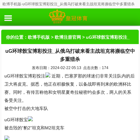
欧博手机版-uG环球骰宝博彩投注_从俄乌打破来看主战坦克将濒临空中多重猎杀
你的位置：
欧博手机版
>
欧博注册官网
> uG环球骰宝博彩投注_
uG环球骰宝博彩投注_从俄乌打破来看主战坦克将濒临空中
从俄乌打破来看主战坦克将濒临空中多重猎杀
多重猎杀
发布日期：2024-02-22 05:13 点击次数：174
uG环球骰宝博彩投注
近期，巴塞罗那的球迷们非常关注队内的后
卫大将皮克。据悉，他正在积极恢复，以备战即将到来的欧洲杯比
赛。同时，有传言称他和女明星夏奇拉秘密约会多次，两人的关系
备受关注。
被空中打击的大地车队
uG环球骰宝
被击毁的“豹2”坦克和M2坦克车