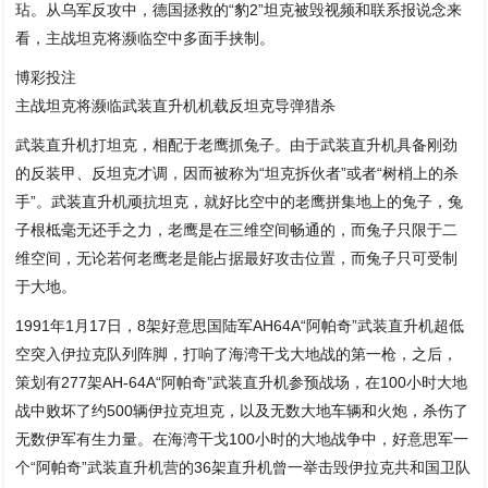
玷。从乌军反攻中，德国拯救的“豹2”坦克被毁视频和联系报说念来
看，主战坦克将濒临空中多面手挟制。
博彩投注
主战坦克将濒临武装直升机机载反坦克导弹猎杀
武装直升机打坦克，相配于老鹰抓兔子。由于武装直升机具备刚劲
的反装甲、反坦克才调，因而被称为“坦克拆伙者”或者“树梢上的杀
手”。武装直升机顽抗坦克，就好比空中的老鹰拼集地上的兔子，兔
子根柢毫无还手之力，老鹰是在三维空间畅通的，而兔子只限于二
维空间，无论若何老鹰老是能占据最好攻击位置，而兔子只可受制
于大地。
1991年1月17日，8架好意思国陆军AH64A“阿帕奇”武装直升机超低
空突入伊拉克队列阵脚，打响了海湾干戈大地战的第一枪，之后，
策划有277架AH-64A“阿帕奇”武装直升机参预战场，在100小时大地
战中败坏了约500辆伊拉克坦克，以及无数大地车辆和火炮，杀伤了
无数伊军有生力量。在海湾干戈100小时的大地战争中，好意思军一
个“阿帕奇”武装直升机营的36架直升机曾一举击毁伊拉克共和国卫队