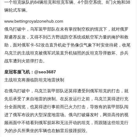
一个坦克纵队的84辆坦克和坦克车辆、4个防空系统、8门火炮和38
辆轮式车辆。
www.bettingroyalzonehub.com
俄乌打破中，乌军装甲部队在未有掌捏制空权的情况下，就对俄罗
斯遴荐反攻，又得不到己方野战防空系统或航空军力量的掩护和救
助，面对俄军卡-52攻击直升机处于热像仪气象下时安坐待毙，收尾
乌克兰的主战坦克被俄军武装直升机辐照的反坦克导弹败坏、步兵
战车遭到火箭弹打击。
皇冠客服飞机：@seo3687
主战坦克将濒临防坦克地雷挟制
在俄乌打破中，乌克兰装甲部队还莫得遭受到俄军坦克的打击，就
先后承受了来自地雷的挟制。在反攻运行之前，乌克兰莫得进行充
分全面阅览，也莫得进行事前而已火力打击，导致有的装甲部队闯
进了俄军布设的大型深度地雷场。俄乌打破爆发时，网崇高传的视
频画面中不错看到俄军损坏和无法开动的坦克，而跟随这些坦克行
为的步兵所乘坐的车辆也在触雷后接踵损毁。