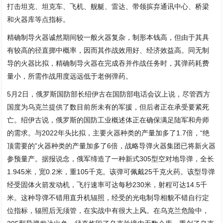
打击坦克、坦克车、飞机、舰艇、雷达、带领摈弃通讯中心、桥梁
和火器库等点指标。
精确制导火器诚然期间较一般火器复杂，制形本钱高，但由于其具
有较高的径直掷中概率，因而其作战效用好、经济效益高。同无制
导的火器比拟，精确制导火器在完成吞并作战任务时，其弹药耗费
量小，所需作战用度远远低于老例弹药。
5月2日，俄罗斯国防部长绍伊古在国防部电话会议上说，尽管西方
国度为乌克兰提供了数目前所未有的军援，但后者正在承受要紧死
亡。绍伊古说，俄罗斯的国防工业概述体正在确保满足陆军和舟师
的需求。与2022年头比拟，主要火器种类的产量加多了1.7倍，“绝
顶需要的”火器种类的产量加多了6倍，战略导弹火器集团已将新火器
参预量产。据报说念，俄军缔造了一种新式305型空对地导弹，全长
1.945米，宽0.2米，重105千克。该弹可佩戴25千克火药。该型导弹
经受固体火箭发动机，飞行速率可达每秒230米，射程可达14.5千
米。这种导弹不错用直升机辐照，经受的光电制导相貌不错自行定
位指标，辐照后无须管，在实战中有很大上风。在乌克兰危险中，