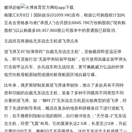
赌球必输
格隆汇8月8日丨国际娱乐(01009.HK)宣布，根据公司购股权计划向
五名合资格参与者("承授人")合共授出6845.786万份购股权("现有购
股权")以认购最多68,457,860股公司股本中的普通股已获取消。
主战坦克将濒临无东说念主机巡飞弹点杀
巡飞弹又叫“轻薄弹药”“自裁无东说念主机”，灵验载荷即是温压弹
头，即可灵验打击“无装甲和轻装甲指标”，也可使用高爆反装甲弹头
打击装甲运兵车、步兵战车和主战坦克，更可佩戴威力弘远的炸弹
低空向航母船面辐照或撞向航母船面区域自裁引爆。
比年来，俄罗斯研制发展巡飞弹速率较快，推出了多款具有不同特
质和功能的自裁无东说念主机，装备了多种不同载荷不同类型不同
分量的巡飞弹。如：“柳叶刀”无东说念主机是比较典型的巡飞弹，经
受了先进的制导系统，概况在复杂的地形和骄横条目下进行巡航飞
行，在不雅察到指标出现的期间，自行俯冲攻击；“天竺葵-2”无东说
念主机，经受“飞翼”布局。它的翼展长达2.5米，长度至少3米，升起
总重约200千克，佩戴50千克高爆弹头。这款无东说念主机搭载了一