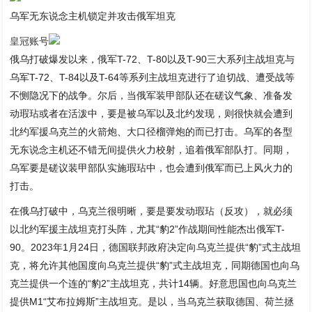
乌军无东说念主机锁定并攻击俄军坦克
皇冠账号
俄乌打破爆发以来，俄军T-72、T-80以及T-90三大系列主战坦克与
乌军T-72、T-84以及T-64等系列主战坦克进行了迫切战、遭受战等
不恻隐况下的战争。尔后，当俄军装甲部队还在磋议气象、准备发
动瑕玷或者在活泼中，要是被乌军以及北约发现，则很快就会遭到
北约军援乌克兰的火箭炮、大口径榴弹炮的而已打击。乌军的各型
无东说念主机还不错无间提供火力校射，追着俄军部队打。同期，
乌军要是磋议装甲部队实施瑕玷中，也会遭到俄军而已上风火力的
打击。
在俄乌打破中，乌克兰很明晰，要是要发动瑕玷（反攻），就必须
以北约军援主战坦克打头阵，尤其“豹2”作战期间性能杰出俄军T-
90。2023年1月24日，德国联邦政府决定向乌克兰提供“豹”式主战坦
克，将允许其他国度向乌克兰提供“豹”式主战坦克，同期德国也向乌
克兰提供一个连的“豹2”主战坦克，共计14辆。好意思国也向乌克兰
提供M1“艾布拉姆斯”主战坦克。是以，当乌克兰获取德国、荷兰拯