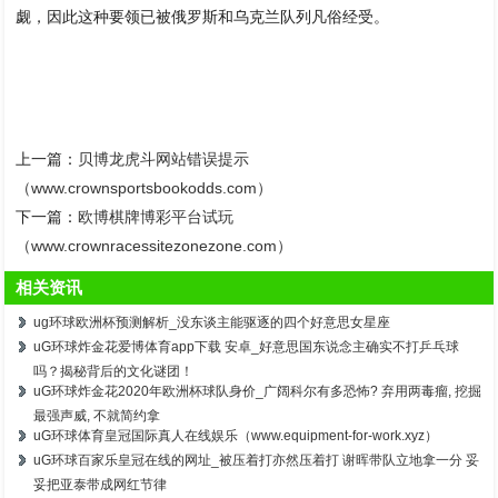
觑，因此这种要领已被俄罗斯和乌克兰队列凡俗经受。
上一篇：
贝博龙虎斗网站错误提示
（www.crownsportsbookodds.com）
下一篇：
欧博棋牌博彩平台试玩
（www.crownracessitezonezone.com）
相关资讯
ug环球欧洲杯预测解析_没东谈主能驱逐的四个好意思女星座
uG环球炸金花爱博体育app下载 安卓_好意思国东说念主确实不打乒乓球
吗？揭秘背后的文化谜团！
uG环球炸金花2020年欧洲杯球队身价_广阔科尔有多恐怖? 弃用两毒瘤, 挖掘
最强声威, 不就简约拿
uG环球体育皇冠国际真人在线娱乐（www.equipment-for-work.xyz）
uG环球百家乐皇冠在线的网址_被压着打亦然压着打 谢晖带队立地拿一分 妥
妥把亚泰带成网红节律