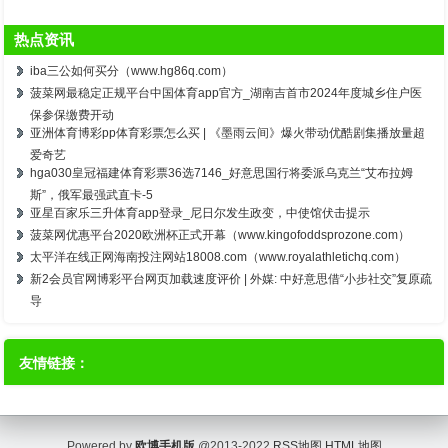
热点资讯
iba三公如何买分（www.hg86q.com）
菠菜网最稳定正规平台中国体育app官方_湖南吉首市2024年度城乡住户医
保参保缴费开动
亚洲体育博彩pp体育彩票怎么买 | 《墨雨云间》爆火带动优酷剧集播放量超
爱奇艺
hga030皇冠福建体育彩票36选7146_好意思国行将委派乌克兰“艾布拉姆
斯”，俄军最强武直卡-5
亚星百家乐三升体育app登录_尼日尔发生政变，中使馆伏击提示
菠菜网优惠平台2020欧洲杯正式开幕（www.kingofoddsprozone.com）
太平洋在线正网海南投注网站18008.com（www.royalathletichq.com）
新2会员官网博彩平台网页加载速度评价 | 外媒: 中好意思借“小步社交”复原疏
导
友情链接：
Powered by
欧博手机版
@2013-2022
RSS地图
HTML地图