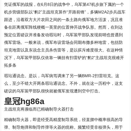
凭证俄军的战报，在6月8日的战争中，乌军第47机步旅下属的一个
机步营级部队以“豹2”主战坦克算作“开路前锋”，多辆M2A2步兵战车
跟进，沿着双方大片农田之间的一条土路向俄军地方活泼，况且准
备在距离俄军阵线梗概一英里的位置伸开战争队形。然而，在到达
预定位置磋议并准备发动瑕玷时，乌军装甲部队发现前哨也曾遇到
俄军雷场。一般来说，俄军布设雷场会同期布撒多种地雷，包括防
坦克地雷以及东说念主员杀伤雷等，是以摈斥难度很大。在这种情
况下，乌军装甲部队仅依靠一辆挂有扫雷铲的“豹2”主战坦克很难开
拓多条
瑕玷通说念。是以，乌军病笃调来了另一辆BMR-2扫雷坦克。这
么，至少不错大开两条瑕玷通说念。不外，就在这一历程中，这支
磋议的乌军装甲部队很快就被俄军发现遭到空中打击。
皇冠hg86a
主战坦克将濒临而已精确制导火器打击
精确制导火器，即是经受高精度制导系统，径直掷中概率很高的导
弹、制导炮弹和制导炸弹等火器的统称。频繁经受非核弹头，用于