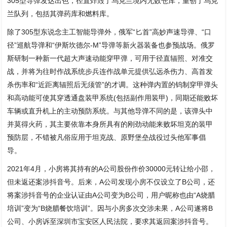
305型导弹发达出色，径直炸毁了乌克兰境内无数仓库，重创了乌克
兰队列，包括其弹药库和燃料库。
除了305型东说念主工智能导弹外，俄军“匕首”高妙声速导弹、“口
径”巡航导弹和“伊斯坎德尔-M”导弹等新火器装备也参预战场。俄罗
斯研制一种新一代超大声速动能穿甲弹，可用于径直辐照、对准交
战，并将为往时作战系统步兵连作战单元提供弘远杀伤力、高首发
杀伤率和“近距离辐照后无须管”的才调。这种弹内置的钨制穿甲弹头
和高动能可使其穿透通盘装甲系统(包括副作用装甲)，同期还能败坏
车辆或直升机上的主动预防系统。与其他导弹不同的是，该弹头中
并莫得火药，其主要依靠本身所具有的刚劲动能来败坏坦克的装甲
预防层，不错被凡俗应用于坦克战、原野堡垒战役过头他军事倡
导。
2021年4月，小房将其持有的A公司股份作价30000元转让给小邵，
但未返还案涉抖音号。后来，A公司发现小房不仅设立了B公司，还
将案涉抖音号的企业认证由A公司变为B公司，用户昵称也由“A烧腊
培训”变为“B烧腊餐饮培训”。因与小房多次交涉未果，A公司遂将B
公司、小房诉至深圳市宝安区人民法院，要求其返回案涉抖音号。