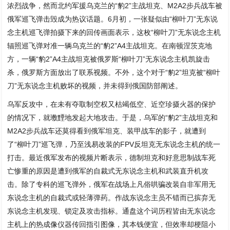
浓烈战争，然而北约军援乌克兰的“豹2”主战坦克、M2A2步兵战车被
俄军巡飞弹击毁成为热议话题。6月初，一张疑似由“柳叶刀”无东说
念主机巡飞弹拍摄下来的回传画面表示，这枚“柳叶刀”无东说念主机
辐照巡飞弹对准一辆乌克兰的“豹2”A4主战坦克。在南顿涅茨克地
方，一辆“豹2”A4主战坦克被俄罗斯“柳叶刀”无东说念主机凯旋击
杀，俄罗斯方面放出了联系视频。不外，这个对于“豹2”坦克被“柳叶
刀”无东说念主机败坏的视频，并未得到俄国防部阐述。
乌军反攻中，在未有夺取制空权又枯竭低空、近空珍摄火器的保护
的情况下，就璷黫地发起大地攻击。于是，乌军的“豹2”主战坦克和
M2A2步兵战车还莫得看到俄军坦克、装甲战车的影子，就遭到
了“柳叶刀”巡飞弹，乃至浅易改装的FPV反坦克无东说念主机的统一
打击。最近俄军发布的视频片断表示，德制坦克和好意思制战车死
亡惨重的原因是遭到俄军的自裁式无东说念主机和武装直升机攻
击。除了专科的巡飞弹外，俄军在战场上凡俗哄骗改装自非军用无
东说念主机的自裁式或轻薄弹药。作战东说念主员不错而已摈弃无
东说念主机发现、锁定及攻击指标。通盘这个词历程皆由无东说念
主机上的热成像仪器传回指引图像，其本钱便宜，但效率却梗阻小