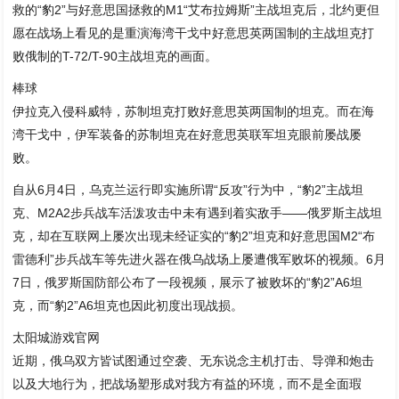
救的“豹2”与好意思国拯救的M1“艾布拉姆斯”主战坦克后，北约更但
愿在战场上看见的是重演海湾干戈中好意思英两国制的主战坦克打
败俄制的T-72/T-90主战坦克的画面。
棒球
伊拉克入侵科威特，苏制坦克打败好意思英两国制的坦克。而在海
湾干戈中，伊军装备的苏制坦克在好意思英联军坦克眼前屡战屡
败。
自从6月4日，乌克兰运行即实施所谓“反攻”行为中，“豹2”主战坦
克、M2A2步兵战车活泼攻击中未有遇到着实敌手——俄罗斯主战坦
克，却在互联网上屡次出现未经证实的“豹2”坦克和好意思国M2“布
雷德利”步兵战车等先进火器在俄乌战场上屡遭俄军败坏的视频。6月
7日，俄罗斯国防部公布了一段视频，展示了被败坏的“豹2”A6坦
克，而“豹2”A6坦克也因此初度出现战损。
太阳城游戏官网
近期，俄乌双方皆试图通过空袭、无东说念主机打击、导弹和炮击
以及大地行为，把战场塑形成对我方有益的环境，而不是全面瑕