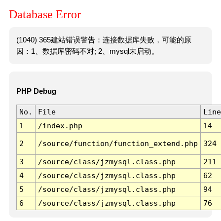
Database Error
(1040) 365建站错误警告：连接数据库失败，可能的原
因：1、数据库密码不对; 2、mysql未启动。
PHP Debug
No.
File
Line
1
/index.php
14
2
/source/function/function_extend.php
324
3
/source/class/jzmysql.class.php
211
4
/source/class/jzmysql.class.php
62
5
/source/class/jzmysql.class.php
94
6
/source/class/jzmysql.class.php
76