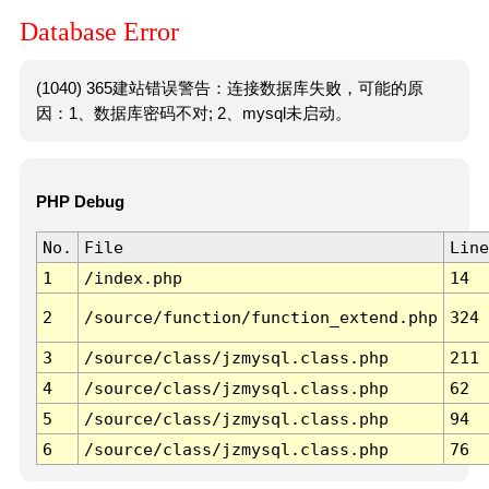
Database Error
(1040) 365建站错误警告：连接数据库失败，可能的原
因：1、数据库密码不对; 2、mysql未启动。
PHP Debug
No.
File
Line
1
/index.php
14
2
/source/function/function_extend.php
324
3
/source/class/jzmysql.class.php
211
4
/source/class/jzmysql.class.php
62
5
/source/class/jzmysql.class.php
94
6
/source/class/jzmysql.class.php
76