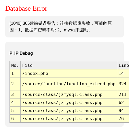
Database Error
(1040) 365建站错误警告：连接数据库失败，可能的原
因：1、数据库密码不对; 2、mysql未启动。
PHP Debug
No.
File
Line
1
/index.php
14
2
/source/function/function_extend.php
324
3
/source/class/jzmysql.class.php
211
4
/source/class/jzmysql.class.php
62
5
/source/class/jzmysql.class.php
94
6
/source/class/jzmysql.class.php
76