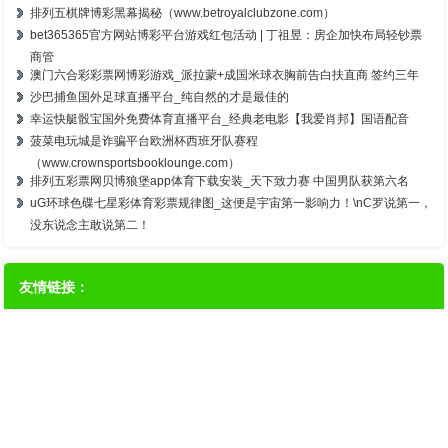
排列五棋牌博彩黑幕揭秘（www.betroyalclubzone.com）
bet365365官方网站博彩平台游戏红包活动 | 丁祖昱：房企加快布局轻钞票
商管
澳门六合彩彩票网博彩游戏_派拉蒙+成国米球衣胸前告白扶直商 签约三年
沙巴捕鱼国外足球直播平台_纯自然的才是最佳的
幸运快艇骰宝国外免费体育直播平台_经典老电影【我爱肖邦】国语配音
菠菜电玩城是诈骗平台欧洲杯西班牙队赛程
（www.crownsportsbooklounge.com）
排列五彩票网贝博狼堡app体育下载安装_天下致力赛 中国男队获第六名
uG环球色碟七星彩体育彩票规律图_这便是宇宙第一影响力！\nC罗说第一，
没东说念主敢说第二！
友情链接：