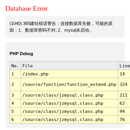
Database Error
(1040) 365建站错误警告：连接数据库失败，可能的原
因：1、数据库密码不对; 2、mysql未启动。
PHP Debug
No.
File
Line
1
/index.php
14
2
/source/function/function_extend.php
324
3
/source/class/jzmysql.class.php
211
4
/source/class/jzmysql.class.php
62
5
/source/class/jzmysql.class.php
94
6
/source/class/jzmysql.class.php
76