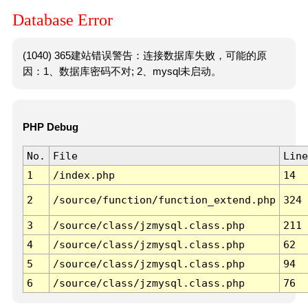
Database Error
(1040) 365建站错误警告：连接数据库失败，可能的原
因：1、数据库密码不对; 2、mysql未启动。
PHP Debug
No.
File
Line
1
/index.php
14
2
/source/function/function_extend.php
324
3
/source/class/jzmysql.class.php
211
4
/source/class/jzmysql.class.php
62
5
/source/class/jzmysql.class.php
94
6
/source/class/jzmysql.class.php
76