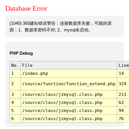
Database Error
(1040) 365建站错误警告：连接数据库失败，可能的原
因：1、数据库密码不对; 2、mysql未启动。
PHP Debug
No.
File
Line
1
/index.php
14
2
/source/function/function_extend.php
324
3
/source/class/jzmysql.class.php
211
4
/source/class/jzmysql.class.php
62
5
/source/class/jzmysql.class.php
94
6
/source/class/jzmysql.class.php
76