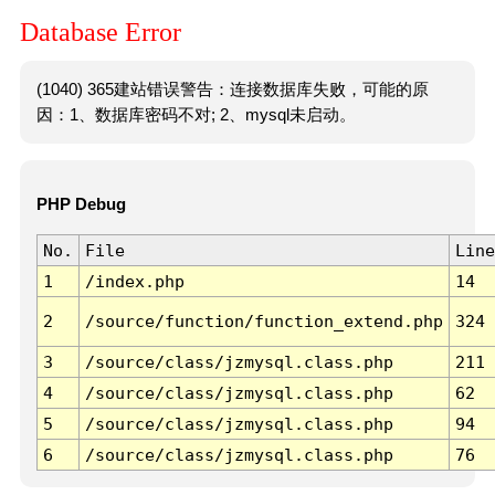
Database Error
(1040) 365建站错误警告：连接数据库失败，可能的原
因：1、数据库密码不对; 2、mysql未启动。
PHP Debug
No.
File
Line
1
/index.php
14
2
/source/function/function_extend.php
324
3
/source/class/jzmysql.class.php
211
4
/source/class/jzmysql.class.php
62
5
/source/class/jzmysql.class.php
94
6
/source/class/jzmysql.class.php
76