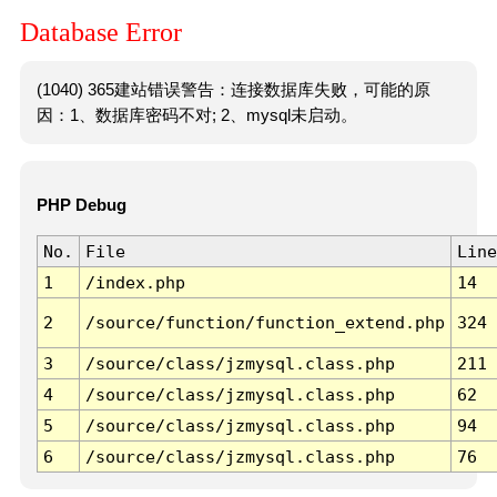
Database Error
(1040) 365建站错误警告：连接数据库失败，可能的原
因：1、数据库密码不对; 2、mysql未启动。
PHP Debug
No.
File
Line
1
/index.php
14
2
/source/function/function_extend.php
324
3
/source/class/jzmysql.class.php
211
4
/source/class/jzmysql.class.php
62
5
/source/class/jzmysql.class.php
94
6
/source/class/jzmysql.class.php
76