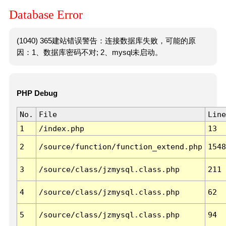
Database Error
(1040) 365建站错误警告：连接数据库失败，可能的原
因：1、数据库密码不对; 2、mysql未启动。
PHP Debug
No.
File
Line
1
/index.php
13
2
/source/function/function_extend.php
1548
3
/source/class/jzmysql.class.php
211
4
/source/class/jzmysql.class.php
62
5
/source/class/jzmysql.class.php
94