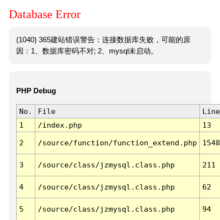
Database Error
(1040) 365建站错误警告：连接数据库失败，可能的原
因：1、数据库密码不对; 2、mysql未启动。
PHP Debug
No.
File
Line
1
/index.php
13
2
/source/function/function_extend.php
1548
3
/source/class/jzmysql.class.php
211
4
/source/class/jzmysql.class.php
62
5
/source/class/jzmysql.class.php
94